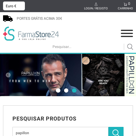
0
x
LOGIN / REGISTO
CARRINHO
PORTES GRÁTIS ACIMA 30€
COSMÉTICA
MAMÃ E BEBÉ
SUPLEMENTOS
CABELO
HIGIENE ORAL
SEXUALIDADE
BEM-ESTAR
MEDICAMENTOS
PODOLOGIA
PROMOÇÕES
PESQUISAR PRODUTOS