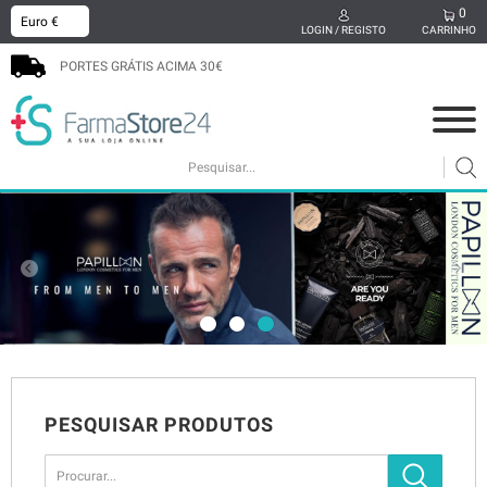
0
x
LOGIN / REGISTO
CARRINHO
PORTES GRÁTIS ACIMA 30€
COSMÉTICA
MAMÃ E BEBÉ
SUPLEMENTOS
CABELO
HIGIENE ORAL
SEXUALIDADE
BEM-ESTAR
MEDICAMENTOS
PODOLOGIA
PROMOÇÕES
PESQUISAR PRODUTOS