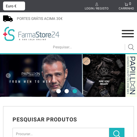
0
x
LOGIN / REGISTO
CARRINHO
PORTES GRÁTIS ACIMA 30€
COSMÉTICA
MAMÃ E BEBÉ
SUPLEMENTOS
CABELO
HIGIENE ORAL
SEXUALIDADE
BEM-ESTAR
MEDICAMENTOS
PODOLOGIA
PROMOÇÕES
PESQUISAR PRODUTOS