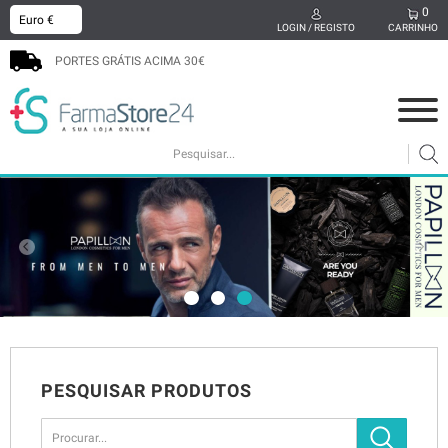
0
x
LOGIN / REGISTO
CARRINHO
PORTES GRÁTIS ACIMA 30€
COSMÉTICA
MAMÃ E BEBÉ
SUPLEMENTOS
CABELO
HIGIENE ORAL
SEXUALIDADE
BEM-ESTAR
MEDICAMENTOS
PODOLOGIA
PROMOÇÕES
PESQUISAR PRODUTOS