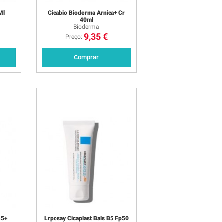
Ml
Cicabio Bioderma Arnica+ Cr
40ml
Bioderma
9,35 €
Preço:
Comprar
B5+
Lrposay Cicaplast Bals B5 Fp50