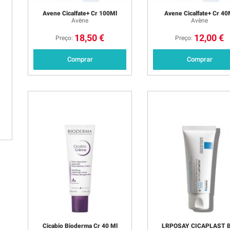
Avene Cicalfate+ Cr 100Ml
Avene Cicalfate+ Cr 40
Avène
Avène
18,50 €
12,00 €
Preço:
Preço:
Comprar
Comprar
Cicabio Bioderma Cr 40 Ml
LRPOSAY CICAPLAST 