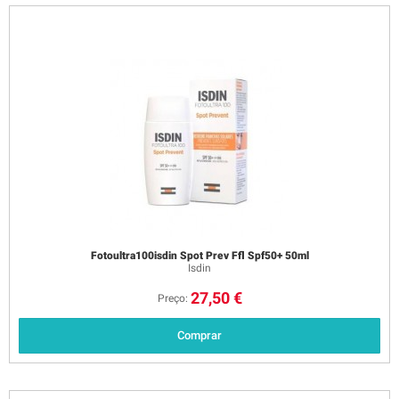
Fotoultra100isdin Spot Prev Ffl Spf50+ 50ml
Isdin
27,50 €
Preço:
Comprar