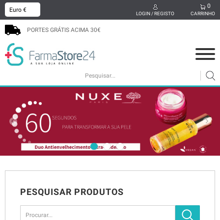
0
x
LOGIN / REGISTO
CARRINHO
PORTES GRÁTIS ACIMA 30€
COSMÉTICA
MAMÃ E BEBÉ
SUPLEMENTOS
CABELO
HIGIENE ORAL
SEXUALIDADE
BEM-ESTAR
MEDICAMENTOS
PODOLOGIA
PROMOÇÕES
PESQUISAR PRODUTOS