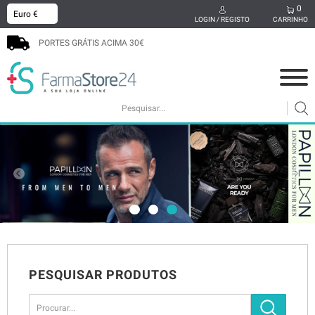
0
x
LOGIN / REGISTO
CARRINHO
PORTES GRÁTIS ACIMA 30€
COSMÉTICA
MAMÃ E BEBÉ
SUPLEMENTOS
CABELO
HIGIENE ORAL
SEXUALIDADE
BEM-ESTAR
MEDICAMENTOS
PODOLOGIA
PROMOÇÕES
PESQUISAR PRODUTOS