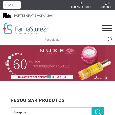
0
x
LOGIN / REGISTO
CARRINHO
PORTES GRÁTIS ACIMA 30€
COSMÉTICA
MAMÃ E BEBÉ
SUPLEMENTOS
CABELO
HIGIENE ORAL
SEXUALIDADE
BEM-ESTAR
MEDICAMENTOS
PODOLOGIA
PROMOÇÕES
PESQUISAR PRODUTOS