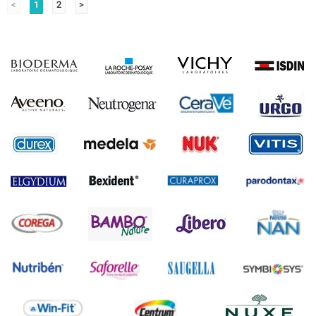
<
1
2
>