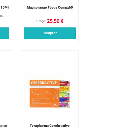
 10Ml
Magnorange Focus Compx60
es
25,50 €
Preço:
Comprar
mance
Terapharma Cerebractive