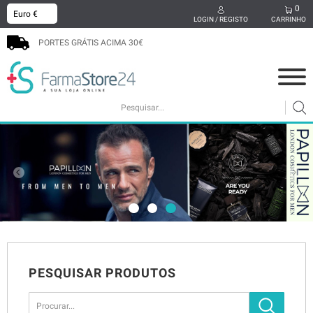
0
x
LOGIN / REGISTO
CARRINHO
PORTES GRÁTIS ACIMA 30€
COSMÉTICA
MAMÃ E BEBÉ
SUPLEMENTOS
CABELO
HIGIENE ORAL
SEXUALIDADE
BEM-ESTAR
MEDICAMENTOS
PODOLOGIA
PROMOÇÕES
PESQUISAR PRODUTOS