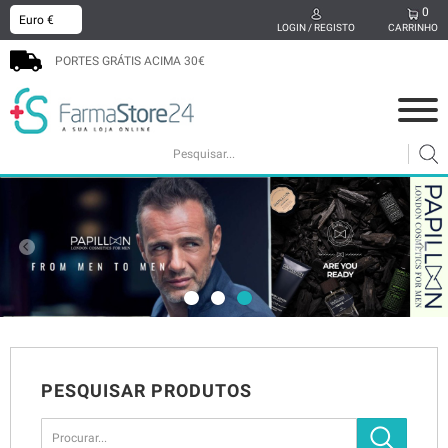
0
x
LOGIN / REGISTO
CARRINHO
PORTES GRÁTIS ACIMA 30€
COSMÉTICA
MAMÃ E BEBÉ
SUPLEMENTOS
CABELO
HIGIENE ORAL
SEXUALIDADE
BEM-ESTAR
MEDICAMENTOS
PODOLOGIA
PROMOÇÕES
PESQUISAR PRODUTOS