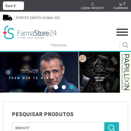
0
x
LOGIN / REGISTO
CARRINHO
PORTES GRÁTIS ACIMA 30€
COSMÉTICA
MAMÃ E BEBÉ
SUPLEMENTOS
CABELO
HIGIENE ORAL
SEXUALIDADE
BEM-ESTAR
MEDICAMENTOS
PODOLOGIA
PROMOÇÕES
PESQUISAR PRODUTOS