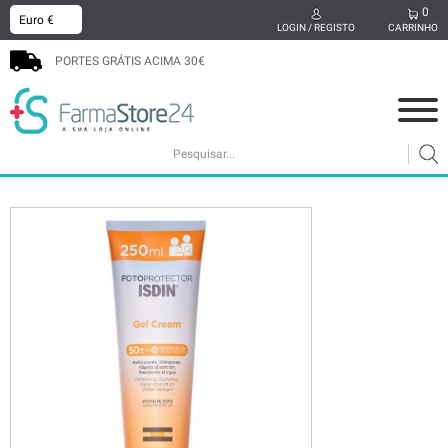
0
x
LOGIN / REGISTO
CARRINHO
PORTES GRÁTIS ACIMA 30€
COSMÉTICA
MAMÃ E BEBÉ
SUPLEMENTOS
CABELO
HIGIENE ORAL
SEXUALIDADE
BEM-ESTAR
MEDICAMENTOS
PODOLOGIA
PROMOÇÕES