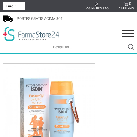
0
x
LOGIN / REGISTO
CARRINHO
PORTES GRÁTIS ACIMA 30€
COSMÉTICA
MAMÃ E BEBÉ
SUPLEMENTOS
CABELO
HIGIENE ORAL
SEXUALIDADE
BEM-ESTAR
MEDICAMENTOS
PODOLOGIA
PROMOÇÕES